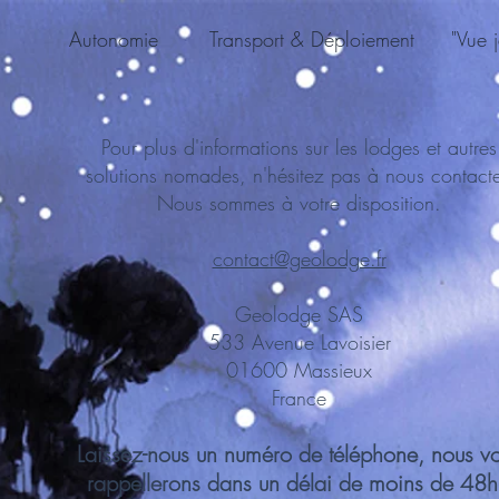
Autonomie
Transport & Déploiement
"Vue j
Pour plus d'informations sur les lodges et autres
solutions nomades, n'hésitez pas à nous contacte
Nous sommes à votre disposition.
contact@geolodge.fr
Geolodge SAS
533 Avenue Lavoisier
01600 Massieux
France
Laissez-nous un numéro de téléphone, nous v
rappellerons dans un délai de moins de 48