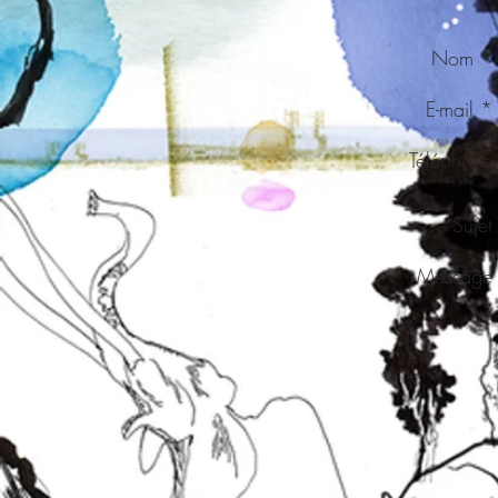
Nom *
E-mail *
Téléphone
*
Sujet
Message