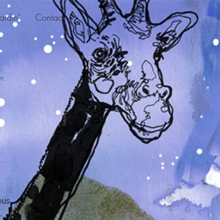
ardin"
Contact
r.
ous
h.