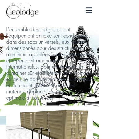
L'ensemble des lodges et tout
l'équipement annexe sont conditionnés
dans des sacs universels, eux-même
dimensionnés pour des structures en
aluminium appelées "niches", gerbables
et répondant aux normes
internationales, pour un transport en
container sûr et référencé. Être nomade
exige une parfaite maîtrise du transport
et du conditionnement pour des
matériels déplacés de manière
optimale et sécurisée.